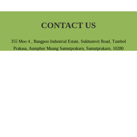
CONTACT US
355 Moo 4 , Bangpoo Industrial Estate, Sukhumvit Road, Tumbol
Prakasa, Aumphur Muang Samutprakarn, Samutprakarn, 10280
Thailand.
Tel 02-709-3868 E-mail info@ampas.co.th
Privacy Policy
|
Terms & Conditions
ติดต่อเรา
355 หมู่ 4 นิคมอุตสาหกรรมบางปู ถนนสุขุมวิท ตำบลแพรกษา